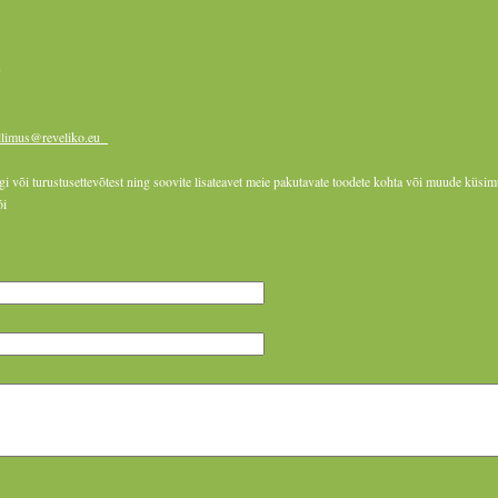
0
ellimus@reveliko.eu
i või turustusettevõtest ning soovite lisateavet meie pakutavate toodete kohta või muude küsim
i