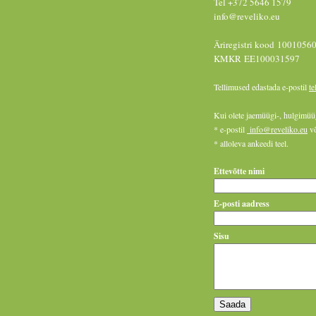
Tel +372 5646 1579
info@reveliko.eu
Äriregistri kood 1001056
KMKR EE100031597
Tellimused edastada e-postil
t
Kui olete jaemüügi-, hulgimüüg
* e-postil
info@reveliko.eu
võ
* alloleva ankeedi teel.
Ettevõtte nimi
E-posti aadress
Sisu