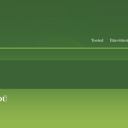
Tooted
Ettevõttes
OÜ